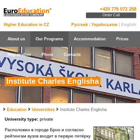
+420 776 072 258
Order Call
Higher Education in CZ
Русский
|
Українською
| English
About us
Our Programs
Accommodation
Prices
Registration
Photo
Contacts
Institute Charles Englisha
Education
Universities
Institute Charles Englisha
University type:
private
Расположен в городе Брно и согласно
рейтингам вузов входит в первую пятёрку