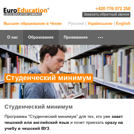
+420 776 072 258
Заказать обратный звонок
Высшее образование в Чехии
Русский |
Українською
|
English
...
О нас
Образование
Проживание
Студенческий минимум
Студенческий минимум
Программа "Студенческий минимум" для тех, кто уже
знает
чешский или английский язык
и хочет приехать
сразу на
учебу в чешский ВУЗ
.