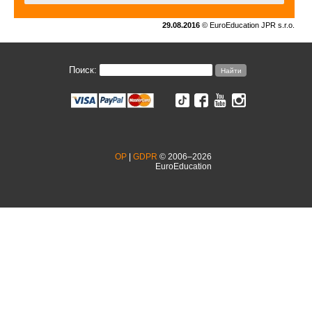
29.08.2016
© EuroEducation JPR s.r.o.
Поиск:
OP
|
GDPR
© 2006–2026
EuroEducation