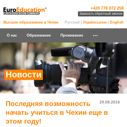
+420 776 072 258
Заказать обратный звонок
Высшее образование в Чехии
Русский |
Українською
|
English
...
О нас
Образование
Проживание
Новости
Последняя возможность
29.08.2016
начать учиться в Чехии еще в
этом году!