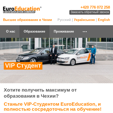
+420 776 072 258
Заказать обратный звонок
Высшее образование в Чехии
Русский |
Українською
|
English
...
О нас
Образование
Проживание
VIP Студент
Хотите получить максимум от
образования в Чехии?
Станьте VIP-Студентом EuroEducation, и
полностью сосредоточься на обучение!