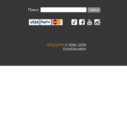
Поиск:
OP
|
GDPR
© 2006–2026
EuroEducation