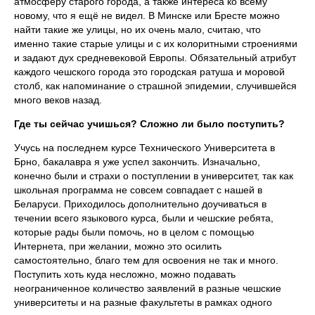
атмосферу старого города, а также интереса ко всему
новому, что я ещё не видел. В Минске или Бресте можно
найти такие же улицы, но их очень мало, считаю, что
именно такие старые улицы и с их колоритными строениями
и задают дух средневековой Европы. Обязательный атрибут
каждого чешского города это городская ратуша и моровой
столб, как напоминание о страшной эпидемии, случившейся
много веков назад.
Где ты сейчас учишься? Сложно ли было поступить?
Учусь на последнем курсе Технического Университета в
Брно, бакалавра я уже успел закончить. Изначально,
конечно были и страхи о поступлении в университет, так как
школьная программа не совсем совпадает с нашей в
Беларуси. Приходилось дополнительно доучиваться в
течении всего языкового курса, были и чешские ребята,
которые рады были помочь, но в целом с помощью
Интернета, при желании, можно это осилить
самостоятельно, благо тем для освоения не так и много.
Поступить хоть куда несложно, можно подавать
неограниченное количество заявлений в разные чешские
университеты и на разные факультеты в рамках одного