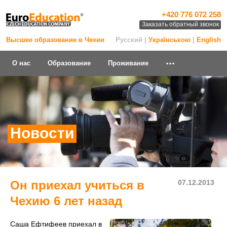
+420 776 072 258
Заказать обратный звонок
Высшее образование в Чехии
Русский |
Українською
|
English
...
О нас
Образование
Проживание
Новости
Он приехал учиться в
07.12.2013
Чехию 6 лет назад
Саша Ефтифеев приехал в