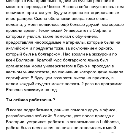
месяцев в Болгарию было одним из лучших решений с
момента переезда в Чехию. Я снова себя почувствовал тем
новичком, при этом уже будучи хорошо интегрированным
иностранцем. Смена обстановки иногда тоже очень
полезна, у меня появилось ещё больше друзей, мы хорошо
провели время. Технический Университет в Софии, в
котором я учился, также помогал с обучением,
предоставляя необходимые материалы, которые были на
английском и предметы тоже, за исключением одного,
который был на болгарском. Нас возили на экскурсии по
всей Болгарии. Краткий курс болгарского языка был
организован моим университетом в Брно и проходил в
частном университете, по окончании которого даже выдали
сертификат. В будущем возможен выезд на практику, в
целом каждый студент может поехать 2 раза по программе
Erasmus максимум на год.
Ты сейчас работаешь?
Я всегда подрабатывал, раньше помогал другу в офисе,
разрабатывал веб-сайт. В августе, уже после приезда с
Болгарии, устроился работать в авиакомпанию Lufthansa,
работа была несложная, но никак не относилась к моей