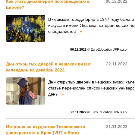
Как стать дизайнером по освещению в
06.12.2022
Европе?
В чешском городе Брно в 1947 году была 
искусств имени Яначека, которая до сих п
специалистов
»
...
06.12.2022
© EuroEducation JPR s.r.o.
Дни открытых дверей в чешских вузах:
22.11.2022
календарь на декабрь 2022
Дни открытых дверей в чешских вузах: кал
статье перечислен список чешских универс
день
»
...
22.11.2022
© EuroEducation JPR s.r.o.
Итервью со студентом Технического
21.11.2022
университета в Брно (VUT v Brno)