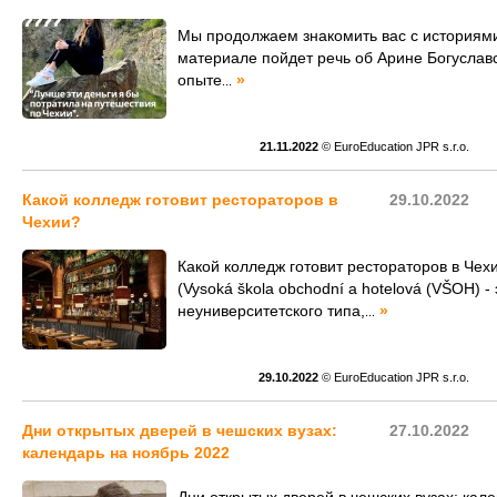
Мы продолжаем знакомить вас с историями
материале пойдет речь об Арине Богуславс
опыте
»
...
21.11.2022
© EuroEducation JPR s.r.o.
Какой колледж готовит рестораторов в
29.10.2022
Чехии?
Какой колледж готовит рестораторов в Чех
(Vysoká škola obchodní a hotelová (VŠOH) -
неуниверситетского типа,
»
...
29.10.2022
© EuroEducation JPR s.r.o.
Дни открытых дверей в чешских вузах:
27.10.2022
календарь на ноябрь 2022