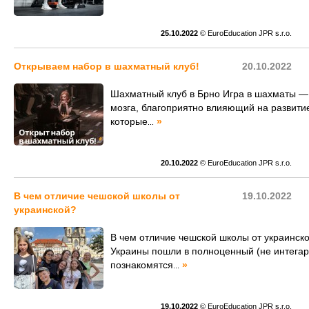
25.10.2022
© EuroEducation JPR s.r.o.
Открываем набор в шахматный клуб!
20.10.2022
Шахматный клуб в Брно Игра в шахматы —
мозга, благоприятно влияющий на развити
которые
»
...
20.10.2022
© EuroEducation JPR s.r.o.
В чем отличие чешской школы от
19.10.2022
украинской?
В чем отличие чешской школы от украинско
Украины пошли в полноценный (не интегар
познакомятся
»
...
19.10.2022
© EuroEducation JPR s.r.o.