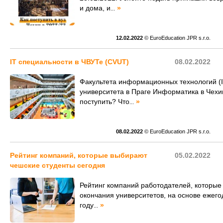
и дома, и
»
...
12.02.2022
© EuroEducation JPR s.r.o.
IT специальности в ЧВУТе (СVUT)
08.02.2022
Факультета информационных технологий (I
университета в Праге Информатика в Чехии:
поступить? Что
»
...
08.02.2022
© EuroEducation JPR s.r.o.
Рейтинг компаний, которые выбирают
05.02.2022
чешские студенты сегодня
Рейтинг компаний работодателей, которые
окончания университетов, на основе ежегод
году
»
...