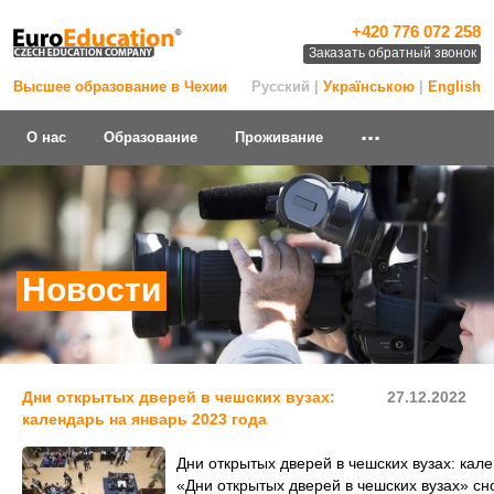
+420 776 072 258
Заказать обратный звонок
Высшее образование в Чехии
Русский |
Українською
|
English
...
О нас
Образование
Проживание
Новости
Дни открытых дверей в чешских вузах:
27.12.2022
календарь на январь 2023 года
Дни открытых дверей в чешских вузах: кал
«Дни открытых дверей в чешских вузах» сн