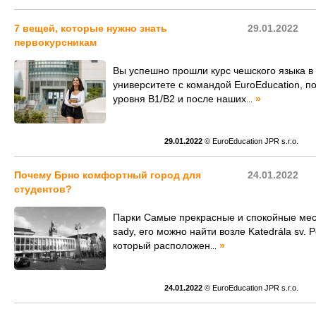
7 вещей, которые нужно знать
29.01.2022
первокурсникам
Вы успешно прошли курс чешского языка в
университете с командой EuroEducation, п
уровня B1/B2 и после наших
»
...
29.01.2022
© EuroEducation JPR s.r.o.
Почему Брно комфортный город для
24.01.2022
студентов?
Парки Самые прекрасные и спокойные места
sady, его можно найти возле Katedrála sv. P
который расположен
»
...
24.01.2022
© EuroEducation JPR s.r.o.