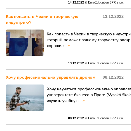
14.12.2022
© EuroEducation JPR s.r.o.
Как попасть в Чехии в творческую
13.12.2022
индустрию?
Как попасть в Чехии в творческую индустр
который поможет вашему творчеству раскры
хорошие
»
...
13.12.2022
© EuroEducation JPR s.r.o.
Хочу профессионально управлять дроном
08.12.2022
Хочу научиться профессионально управлят
университете бизнеса в Праге (Vysoká škol
изучить учебную
»
...
08.12.2022
© EuroEducation JPR s.r.o.