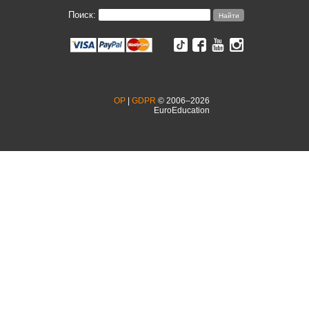
Поиск:
OP
|
GDPR
© 2006–2026
EuroEducation