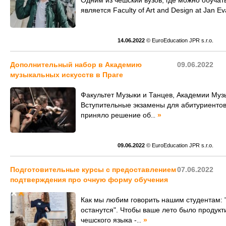
Одним из чешский вузов, где можно обучат
является Faculty of Art and Design at Jan Ev
14.06.2022
© EuroEducation JPR s.r.o.
Дополнительный набор в Академию
09.06.2022
музыкальных искусств в Праге
Факультет Музыки и Танцев, Академии Муз
Вступительные экзамены для абитуриенто
приняло решение об
»
...
09.06.2022
© EuroEducation JPR s.r.o.
Подготовительные курсы с предоставлением
07.06.2022
подтверждения про очную форму обучения
Как мы любим говорить нашим студентам: "
останутся". Чтобы ваше лето было продукт
чешского языка -
»
...