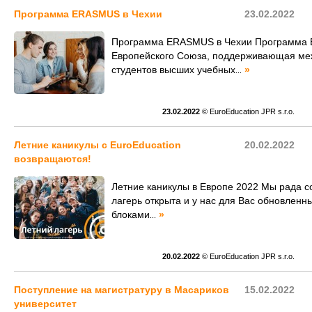
Программа ERASMUS в Чехии
23.02.2022
Программа ERASMUS в Чехии Программа 
Европейского Союза, поддерживающая ме
студентов высших учебных
»
...
23.02.2022
© EuroEducation JPR s.r.o.
Летние каникулы с EuroEducation
20.02.2022
возвращаются!
Летние каникулы в Европе 2022 Мы рада с
лагерь открыта и у нас для Вас обновлен
блоками
»
...
20.02.2022
© EuroEducation JPR s.r.o.
Поступление на магистратуру в Масариков
15.02.2022
университет