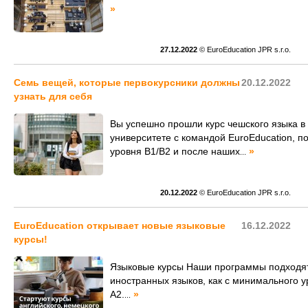
»
27.12.2022
© EuroEducation JPR s.r.o.
Семь вещей, которые первокурсники должны
20.12.2022
узнать для себя
Вы успешно прошли курс чешского языка в
университете с командой EuroEducation, п
уровня B1/B2 и после наших
»
...
20.12.2022
© EuroEducation JPR s.r.o.
EuroEducation открывает новые языковые
16.12.2022
курсы!
Языковые курсы Наши программы подходят
иностранных языков, как с минимального ур
А2.
»
...