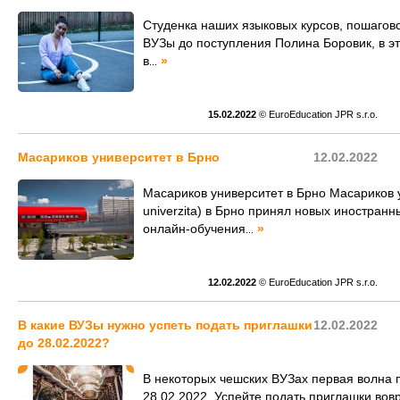
Студенка наших языковых курсов, пошагов
ВУЗы до поступления Полина Боровик, в эт
в
»
...
15.02.2022
© EuroEducation JPR s.r.o.
Масариков университет в Брно
12.02.2022
Масариков университет в Брно Масариков 
univerzita) в Брно принял новых иностран
онлайн-обучения
»
...
12.02.2022
© EuroEducation JPR s.r.o.
В какие ВУЗы нужно успеть подать приглашки
12.02.2022
до 28.02.2022?
В некоторых чешских ВУЗах первая волна 
28.02.2022. Успейте подать приглашки во