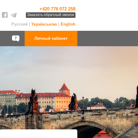
+420 776 072 258
Заказать обратный звонок
Русский |
Українською
|
English
Личный кабинет