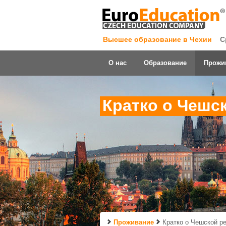
Высшее образование в Чехии
С
О нас
Образование
Прожи
Кратко о Чешс
Проживание
Кратко о Чешской р