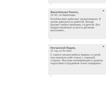
Жакупбекова Рахиль,
19 лет, из Караганды:
EuroEducation работают организованно. В
целом довольна их работой. Всегда
решают любую проблему студентов. Все
предоставленные услуги в договоре
выполняют...
Несчанский Вадим,
21 год, из Астаны:
С самого начала работы фирмы со мной,
она показала себя только с хорошей
стороны. Высокая квалификация и уровень
подготовки сотрудников очень порадовал...