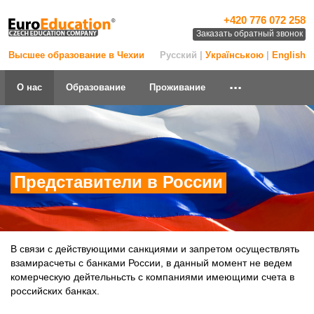
+420 776 072 258
Заказать обратный звонок
Высшее образование в Чехии
Русский |
Українською
|
English
...
О нас
Образование
Проживание
Представители в России
В связи с действующими санкциями и запретом осуществлять
взамирасчеты с банками России, в данный момент не ведем
комерческую дейтельньсть с компаниями имеющими счета в
российских банках.