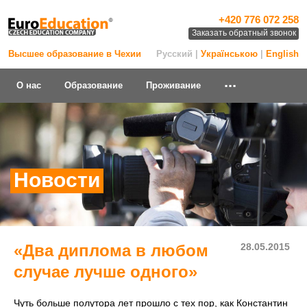
+420 776 072 258
Заказать обратный звонок
Высшее образование в Чехии
Русский |
Українською
|
English
...
О нас
Образование
Проживание
Новости
«Два диплома в любом
28.05.2015
случае лучше одного»
Чуть больше полутора лет прошло с тех пор, как Константин