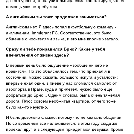
до того уровня, когда учительница сама констатирует, что ее
помощь уже не требуется.
А английским ты тоже продолжал заниматься?
Английским нет. Я здесь попал в футбольную команду к
англичанам, Immigrant FC. Соответственно, это было
общение с носителями языка, и его мне вполне хватало.
Сразу ли тебе понравился Брно? Какие у тебя
впечатления от жизни здесь?
В первый день было ощущение «вообще ничего не
нравится». Но это объяснялось тем, что приехал я в
состоянии, можно сказать, большого испуга и усталости:
впервые ехал один, в Киеве у нас сломался самолет, от
аэропорта в Праге, куда я прилетел, нужно было еще
добраться до Брно... Одним словом, была очень тяжелая
дорога. Плюс совсем необжитая квартира, от чего тоже
было как-то неуютно.
И было довольно сложно, потому что не хватало общения.
Но со временем все налаживается: в этом году сюда же
приехал друг, а в следующем приедет моя девушка. Кроме