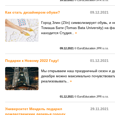
10.12.2021
© EuroEducation JPR s.r.o.
Как стать дизайнером обуви?
09.12.2021
Город Злин (Zlín) символизирует обувь, и 
Томаша Бати (Tomas Bata University) на ф
находится Студия
»
...
09.12.2021
© EuroEducation JPR s.r.o.
Подарки к Новому 2022 Году!
01.12.2021
Мы открываем наш праздничный сезон и д
декабре можно максимально почувствовать
реализовывать
»
...
01.12.2021
© EuroEducation JPR s.r.o.
Университет Мендель подарил
29.11.2021
рождественские деревья городу