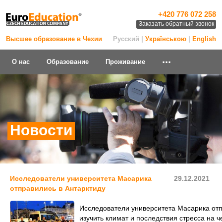
+420 776 072 258
Заказать обратный звонок
Высшее образование в Чехии
Русский |
Українською
|
English
...
О нас
Образование
Проживание
Новости
Исследователи университета Масарика
29.12.2021
отправились в Антарктиду
Исследователи университета Масарика отп
изучить климат и последствия стресса на ч