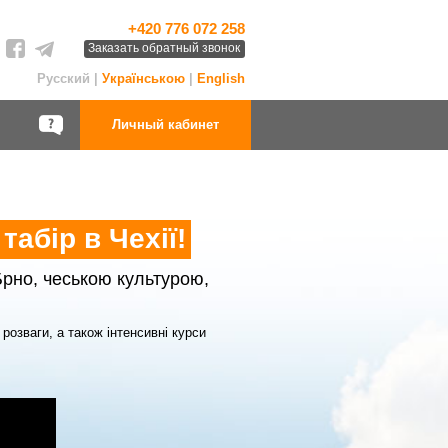
+420 776 072 258
Заказать обратный звонок
Русский |
Українською
|
English
Личный кабинет
абір в Чехії!
рно, чеською культурою,
розваги, а також інтенсивні курси