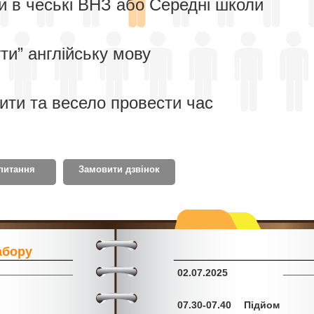
и в чеські ВНЗ або Середні школи
ти” англійську мову
ити та весело провести час
питання
Замовити дзвінок
абору
02.07.2025
07.30-07.40
Підйом