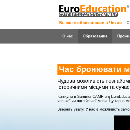
Высшее образование в Чехии
С
О нас
Образование
Прожи
Час бронювати мі
Чудова можливість познайоми
історичними місцями та сучас
Канікули в Summer CAMP від EuroEducatio
чеської чи англійської мови. Цу гарна м
Зверніть увагу! У нас є можливість зам