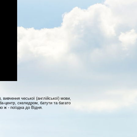
, вивчення чеської (англійської) мови,
da-центр, скеледром, батути та багато
о ж - поїздка до Відня.