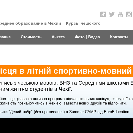
реднее образование в Чехии
Курсы чешского
вание
Стоимость
Анкета
Фото | Видео
Контакты
сця в літній спортивно-мовний т
тись з чеською мовою, ВНЗ та Середніми школами Б
ним життям студентів в Чехії.
n – це цікава та активна програма підчас шкільних канікул, екскурсії та 
ожливість познайомитись з Чехією, завести нових друзів та відпочити.
овити "Дений табір" (без проживання) в Summer CAMP від EuroEducation