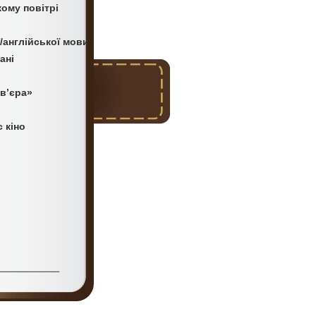
жому повітрі
/англійської мови
ані
в’єра»
с кіно