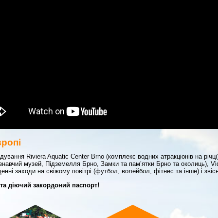
вропі
ування Riviera Aquatic Center Brno (комплекс водних атракціонів на річці)
знавчий музей, Підземелля Брно, Замки та пам’ятки Брно та околиць), Vi
нні заходи на свіжому повітрі (футбол, волейбол, фітнес та інше) і звісн
 та діючий закордоний паспорт!