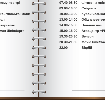
жому повітрі
07.40-08.30
Фітнес на сві
09.00-10.00
Сніданок
ї/англійської мови
10.00-13.00
Курси чеської
ані
13.00-14.00
Обід в рестор
тер-клас
14.00-15.00
Вільний час
амок Шпілберг»
15.00-18.00
Аквацентр «Рі
19.30-20.30
Вечеря
20.30-21.30
Movie time/Ча
и
22.00
Відбій