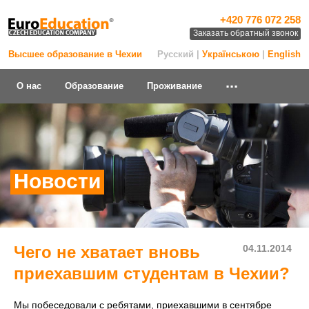
+420 776 072 258
Заказать обратный звонок
Высшее образование в Чехии
Русский |
Українською
|
English
...
О нас
Образование
Проживание
Новости
Чего не хватает вновь
04.11.2014
приехавшим студентам в Чехии?
Мы побеседовали с ребятами, приехавшими в сентябре