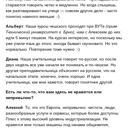
стараются говорить четко и медленно. Но когда слышишь,
как разговаривают на улице — совсем другое дело - часто
понятно намного меньше :-)
Альберт
: Наши курсы чешского проходят при ВУТе
(прим.
Технический университет г. Брно),
нам с Алексеем до них
идти 5 минут пешком. На курсах интересно, но поскольку мы
уже учили язык до этого, иногда бывает скучновато. Но это
нормально. Повторение тоже нужно :-)
Диана
: Наша учительница не говорит по-русски, но после
двух недель все уже начали ее понимать и по-чешски. Но
другая преподавательница объясняет на русском, что на
начальном этапе, конечно, очень хорошо. И одна
учительница, как мне кажется, говорит понятнее другой.
Есть ли что-то, что вам здесь не нравится или
непривычно?
Алексей
: То, что это Европа, непривычно: чистота, люди,
разнообразные услуги и сервисы, которые более доступны.
Плюс к этому высокий уровень индустриализации. Не
нравятся мне только машины под окнами общежития,