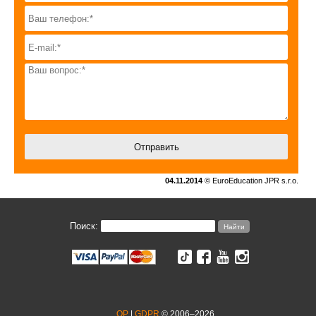
04.11.2014
© EuroEducation JPR s.r.o.
Поиск:
OP
|
GDPR
© 2006–2026