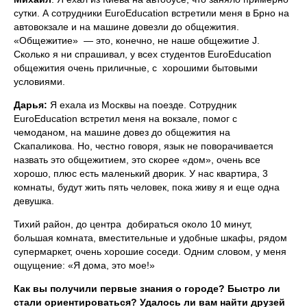
сутки. А сотрудники EuroEducation встретили меня в Брно на
автовокзале и на машине довезли до общежития.
«Общежитие» — это, конечно, не наше общежитие J.
Сколько я ни спрашивал, у всех студентов EuroEducation
общежития очень приличные, с хорошими бытовыми
условиями.
Дарья:
Я ехала из Москвы на поезде. Сотрудник
EuroEducation встретил меня на вокзале, помог с
чемоданом, на машине довез до общежития на
Скапаликова. Но, честно говоря, язык не поворачивается
назвать это общежитием, это скорее «дом», очень все
хорошо, плюс есть маленький дворик. У нас квартира, 3
комнаты, будут жить пять человек, пока живу я и еще одна
девушка.
Тихий район, до центра добираться около 10 минут,
большая комната, вместительные и удобные шкафы, рядом
супермаркет, очень хорошие соседи. Одним словом, у меня
ощущение: «Я дома, это мое!»
Как вы получили первые знания о городе? Быстро ли
стали ориентироваться? Удалось ли вам найти друзей