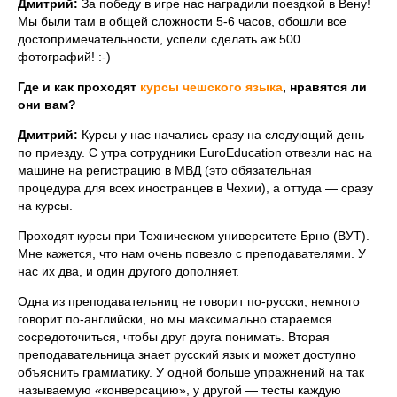
Дмитрий:
За победу в игре нас наградили поездкой в Вену!
Мы были там в общей сложности 5-6 часов, обошли все
достопримечательности, успели сделать аж 500
фотографий! :-)
Где и как проходят
курсы чешского языка
, нравятся ли
они вам?
Дмитрий:
Курсы у нас начались сразу на следующий день
по приезду. С утра сотрудники EuroEducation отвезли нас на
машине на регистрацию в МВД (это обязательная
процедура для всех иностранцев в Чехии), а оттуда — сразу
на курсы.
Проходят курсы при Техническом университете Брно (ВУТ).
Мне кажется, что нам очень повезло с преподавателями. У
нас их два, и один другого дополняет.
Одна из преподавательниц не говорит по-русски, немного
говорит по-английски, но мы максимально стараемся
сосредоточиться, чтобы друг друга понимать. Вторая
преподавательница знает русский язык и может доступно
объяснить грамматику. У одной больше упражнений на так
называемую «конверсацию», у другой — тесты каждую