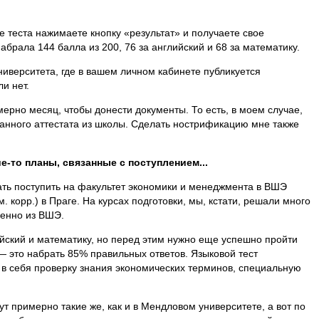
це теста нажимаете кнопку «результат» и получаете свое
абрала 144 балла из 200, 76 за английский и 68 за математику.
ниверситета, где в вашем личном кабинете публикуется
и нет.
рно месяц, чтобы донести документы. То есть, в моем случае,
нного аттестата из школы. Сделать нострификацию мне также
ие-то планы, связанные с поступлением...
ать поступить на факультет экономики и менеджмента в ВШЭ
корр.) в Праге. На курсах подготовки, мы, кстати, решали много
менно из ВШЭ.
йский и математику, но перед этим нужно еще успешно пройти
— это набрать 85% правильных ответов. Языковой тест
 в себя проверку знания экономических терминов, специальную
 примерно такие же, как и в Мендловом университете, а вот по