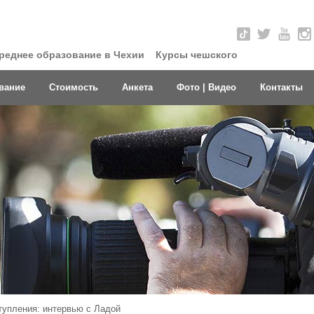
реднее образование в Чехии
Курсы чешского
вание
Стоимость
Анкета
Фото | Видео
Контакты
тупления: интервью с Ладой