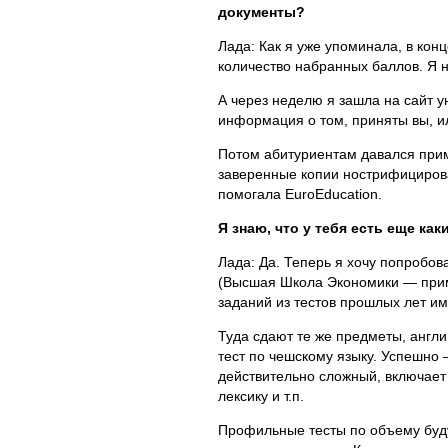
документы?
Лада: Как я уже упоминала, в кон
количество набранных баллов. Я н
А через неделю я зашла на сайт у
информация о том, приняты вы, ил
Потом абитуриентам давался приме
заверенные копии нострифицирова
помогала EuroEducation.
Я знаю, что у тебя есть еще как
Лада: Да. Теперь я хочу попробов
(Высшая Школа Экономики — прим. 
заданий из тестов прошлых лет и
Туда сдают те же предметы, англи
тест по чешскому языку. Успешно 
действительно сложный, включает
лексику и т.п.
Профильные тесты по объему будут