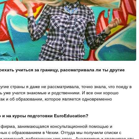
оехать учиться за границу, рассматривала ли ты другие
угие страны я даже не рассматривала, точно знала, что поеду в
сь уже учатся знакомые и родственники. И все они хорошо
 так и об образовании, которое является одновременно
о и на курсы подготовки EuroEducation?
ть фирма, занимающаяся консультационной помощью и
ых с образованием в Чехии. Оттуда мы получили списки с
 компаний, работающих уже здесь. Анализируя и сравнивая эту