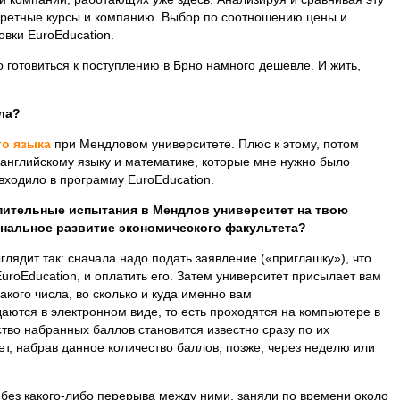
ретные курсы и компанию. Выбор по соотношению цены и
овки EuroEducation.
о готовиться к поступлению в Брно намного дешевле. И жить,
ла?
го языка
при Мендловом университете. Плюс к этому, потом
английскому языку и математике, которые мне нужно было
 входило в программу EuroEducation.
пительные испытания в Мендлов университет на твою
ональное развитие экономического факультета?
глядит так: сначала надо подать заявление («приглашку»), что
uroEducation, и оплатить его. Затем университет присылает вам
акого числа, во сколько и куда именно вам
аются в электронном виде, то есть проходятся на компьютере в
тво набранных баллов становится известно сразу по их
нет, набрав данное количество баллов, позже, через неделю или
 без какого-либо перерыва между ними, заняли по времени около