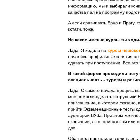
информацию, мы и выбирали конк
качества пал на программу подгот
А если сравнивать Брно и Прагу, т
кстати, тоже.
На какие именно курсы ты ходи
Лада: Я ходила на
курсы чешско
начались профильные занятия по 
сдавать при поступлении. Все это
В какой форме проходили всту
специальность - туризм и реги
Лада: С самого начала процесс вы
мне помогли сделать сотрудники E
приглашение, в котором сказано, к
прийти.Экзаменационные тесты сд
аудитории ВУЗа. При этом количес
окончании, а то, приняты вы или 
две.
Оба теста проходили в один день,