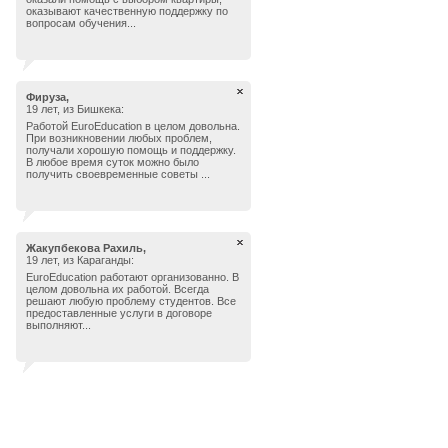
оказывают качественную поддержку по
вопросам обучения...
Фируза,
19 лет, из Бишкека:
Работой EuroEducation в целом довольна.
При возникновении любых проблем,
получали хорошую помощь и поддержку.
В любое время суток можно было
получить своевременные советы ...
Жакупбекова Рахиль,
19 лет, из Караганды:
EuroEducation работают организованно. В
целом довольна их работой. Всегда
решают любую проблему студентов. Все
предоставленные услуги в договоре
выполняют...