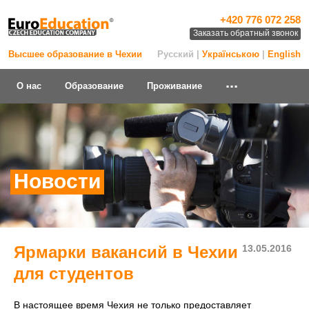
+420 776 072 258
Заказать обратный звонок
Высшее образование в Чехии
Русский |
Українською
|
English
...
О нас
Образование
Проживание
Новости
Ярмарки вакансий в Чехии
13.05.2016
для студентов
В настоящее время Чехия не только предоставляет