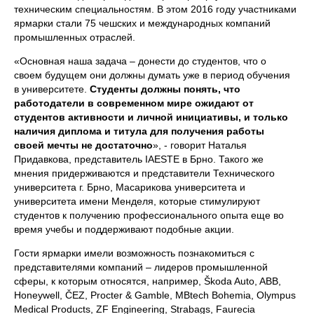
техническим специальностям. В этом 2016 году участниками
ярмарки стали 75 чешских и международных компаний
промышленных отраслей.
«Основная наша задача – донести до студентов, что о
своем будущем они должны думать уже в период обучения
в университете.
Студенты должны понять, что
работодатели в современном мире ожидают от
студентов активности и личной инициативы, и только
наличия диплома и титула для получения работы
своей мечты не достаточно
», - говорит Наталья
Придавкова, представитель IAESTE в Брно. Такого же
мнения придерживаются и представители Технического
университета г. Брно, Масарикова университета и
университета имени Менделя, которые стимулируют
студентов к получению профессионального опыта еще во
время учебы и поддерживают подобные акции.
Гости ярмарки имели возможность познакомиться с
представителями компаний – лидеров промышленной
сферы, к которым относятся, например, Škoda Auto, ABB,
Honeywell, ČEZ, Procter & Gamble, MBtech Bohemia, Olympus
Medical Products, ZF Engineering, Strabags, Faurecia