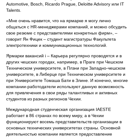
Automotive, Bosch, Ricardo Prague, Deloitte Advisory или IT
Talents.
«Мне очень нравится, что на ярмарке я могу лично
общаться с HR-менеджерами компаний, и можно обсудить
свое резюме с представителями конкретных фирм», –
говорит Ян Фицек – студент магистратуры Факультета
электротехники и коммуникационных технологий.
Ярмарки вакансий i – Карьера регулярно проводятся и в
других чешских городах, например, в Праге при Чешском
Техническом университете, в Плзни при Западно-чешском
университете, в Либерце при Техническом университете и
при Университете Томаша Бати в Злине. И конечно, многие
компании-работодатели используют данную возможность
для привлечения в свои ряды талантливых и активных
студентов из разных регионов Чехии.
Международная студенческая организация IAESTE
работает в 86 странах по всему миру, а в Чехии
функционируют восемь представительств организации в
основных технических университетах страны. Основной
деятельностью компании является предоставление