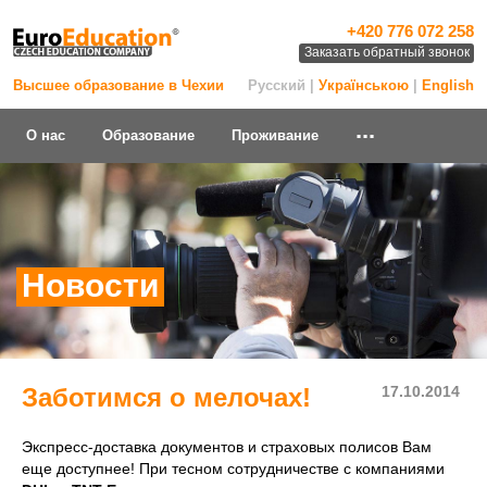
+420 776 072 258
Заказать обратный звонок
Высшее образование в Чехии
Русский |
Українською
|
English
...
О нас
Образование
Проживание
Новости
Заботимся о мелочах!
17.10.2014
Экспресс-доставка документов и страховых полисов Вам
еще доступнее! При тесном сотрудничестве с компаниями