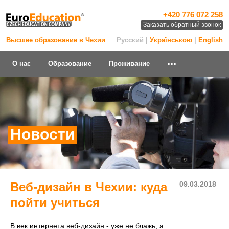
+420 776 072 258
Заказать обратный звонок
Высшее образование в Чехии
Русский |
Українською
|
English
...
О нас
Образование
Проживание
Новости
Веб-дизайн в Чехии: куда
09.03.2018
пойти учиться
В век интернета веб-дизайн - уже не блажь, а