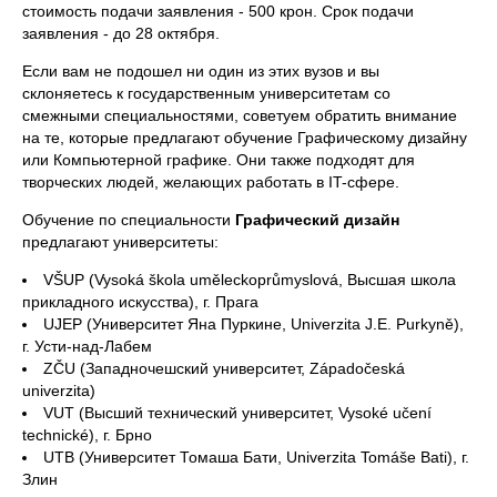
стоимость подачи заявления - 500 крон. Срок подачи
заявления - до 28 октября.
Если вам не подошел ни один из этих вузов и вы
склоняетесь к государственным университетам со
смежными специальностями, советуем обратить внимание
на те, которые предлагают обучение Графическому дизайну
или Компьютерной графике. Они также подходят для
творческих людей, желающих работать в IT-сфере.
Обучение по специальности
Графический дизайн
предлагают университеты:
VŠUP (Vysoká škola uměleckoprůmyslová, Высшая школа
прикладного искусства), г. Прага
UJEP (Университет Яна Пуркине, Univerzita J.E. Purkyně),
г. Усти-над-Лабем
ZČU (Западночешский университет, Západočeská
univerzita)
VUT (Высший технический университет, Vysoké učení
technické), г. Брно
UTB (Университет Томаша Бати, Univerzita Tomáše Bati), г.
Злин