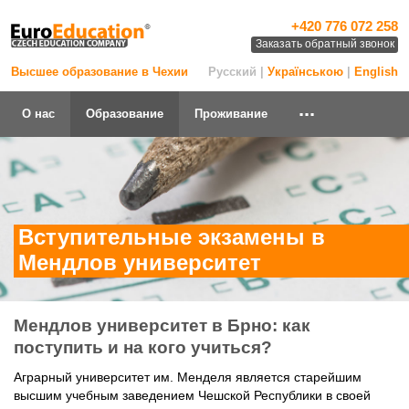
+420 776 072 258
Заказать обратный звонок
Высшее образование в Чехии
Русский |
Українською
|
English
...
О нас
Образование
Проживание
Вступительные экзамены в
Мендлов университет
Мендлов университет в Брно: как
поступить и на кого учиться?
Аграрный университет им. Менделя является старейшим
высшим учебным заведением Чешской Республики в своей