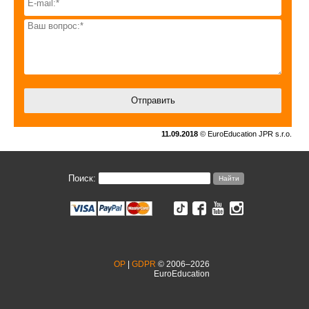
11.09.2018
© EuroEducation JPR s.r.o.
Поиск:
OP
|
GDPR
© 2006–2026
EuroEducation