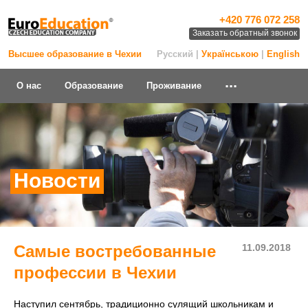
+420 776 072 258
Заказать обратный звонок
Высшее образование в Чехии
Русский |
Українською
|
English
...
О нас
Образование
Проживание
Новости
Самые востребованные
11.09.2018
профессии в Чехии
Наступил сентябрь, традиционно сулящий школьникам и