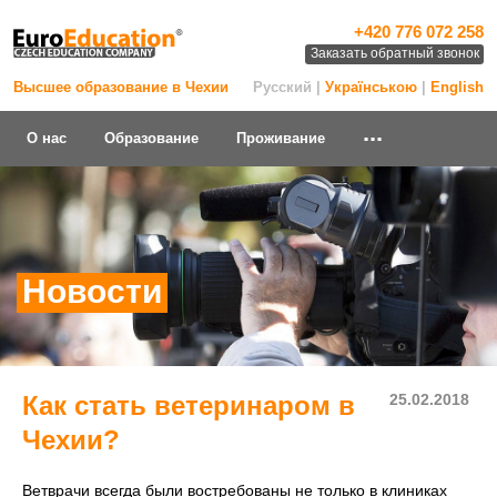
+420 776 072 258
Заказать обратный звонок
Высшее образование в Чехии
Русский |
Українською
|
English
...
О нас
Образование
Проживание
Новости
Как стать ветеринаром в
25.02.2018
Чехии?
Ветврачи всегда были востребованы не только в клиниках