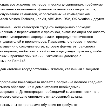
 сдать все экзамены по теоретическим дисциплинам, требуемые
дготовлен к выполнению функции технических специалистов,
служивание самолетов, используемых на коммерческом
ch Airlines Technics, Job Air, ABS Jets, DSA, OK Aviation и других.
течение шести семестров студенты непрерывно проходят
циплинам с пересечением с практикой, охватывающей все области
оники, материалов, аэродинамики, процедур технического
м, двигателей и пропеллеров. Параллельно с теоретическим
глашения о сотрудничестве, которые факультет транспорта
изациями, чтобы найти наиболее подходящую практику, чтобы
ких и практических знаний. Заключены договора с
ми по Part-145.
дав итоговый государственный экзамен, связанный с защитой
программе бакалавриата является получение полного среднего
льного образования и демонстрация необходимой
ниверситете. Демонстрация необходимой компетентности - это
оторого ежегодно определяется директивой декана.
 экзамены по программе обучения не требуются.