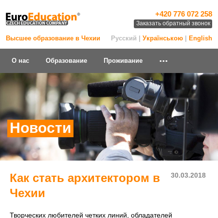
+420 776 072 258
Заказать обратный звонок
Высшее образование в Чехии
Русский |
Українською
|
English
...
О нас
Образование
Проживание
Новости
Как стать архитектором в
30.03.2018
Чехии
Творческих любителей четких линий, обладателей