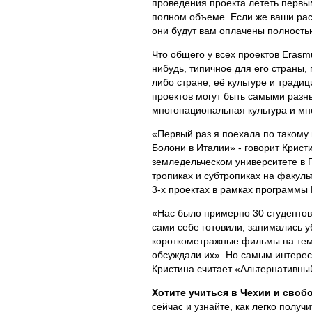
проведения проекта лететь первым
полном объеме. Если же ваши расх
они будут вам оплачены полность
Что общего у всех проектов Erasmu
нибудь, типичное для его страны,
либо стране, её культуре и трад
проектов могут быть самыми разны
многонациональная культура и мно
«Первый раз я поехала по такому 
Болони в Италии» - говорит Крист
земледельческом университете в П
тропиках и субтропиках на факуль
3-х проектах в рамках программы 
«Нас было примерно 30 студентов
сами себе готовили, занимались у
короткометражные фильмы на темы
обсуждали их». Но самым интересн
Кристина считает «Альтернативны
Хотите учиться в Чехии и своб
сейчас и узнайте, как легко получ