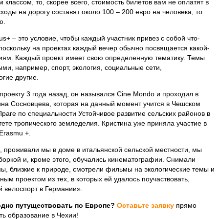
 классом, то, скорее всего, стоимость билетов вам не оплатят в
оды на дорогу составят около 100 – 200 евро на человека, то
ю.
s+ – это условие, чтобы каждый участник привез с собой что-
 поскольку на проектах каждый вечер обычно посвящается какой-
ициям. Каждый проект имеет свою определенную тематику. Темы
ми, например, спорт, экология, социальные сети,
гие другие.
проекту 3 года назад, он назывался Cine Mondo и проходил в
ина Сосновцева, которая на данный момент учится в Чешском
раге по специальности Устойчивое развитие сельских районов в
тете тропического земледелия. Кристина уже приняла участие в
Erasmu +.
, проживали мы в доме в итальянской сельской местности, мы
боркой и, кроме этого, обучались кинематографии. Снимали
, близкие к природе, смотрели фильмы на экологические темы и
ым проектом из тех, в которых ей удалось поучаствовать,
й велоспорт в Германии».
одно путуществовать по Европе?
Оставьте заявку
прямо
ить образование в Чехии!