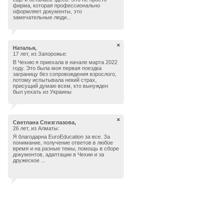
фирма, которая профессионально
оформляет документы, это
замечательные люди...
Наталья,
17 лет, из Запорожье:
В Чехию я приехала в начале марта 2022
году. Это была моя первая поездка
заграницу без сопровождения взрослого,
потому испытывала некий страх,
присущий думаю всем, кто вынужден
был уехать из Украины
Светлана Спизглазова,
26 лет, из Алматы:
Я благодарна EuroEducation за все. За
понимание, получение ответов в любое
время и на разные темы, помощь в сборе
документов, адаптации в Чехии и за
дружеское ...