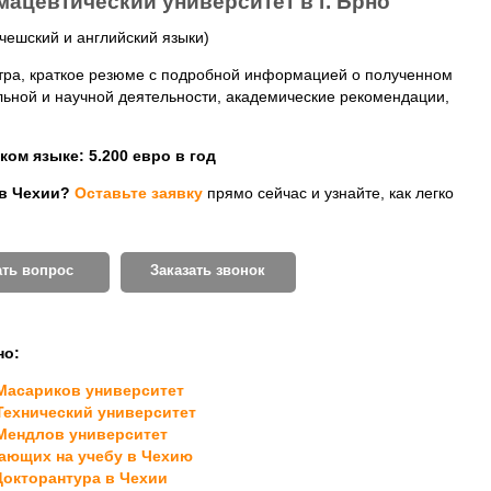
ацевтический университет в г. Брно
 чешский и английский языки)
стра, краткое резюме с подробной информацией о полученном
ьной и научной деятельности, академические рекомендации,
ом языке: 5.200 евро в год
 в Чехии?
Оставьте заявку
прямо сейчас и узнайте, как легко
ать вопрос
Заказать звонок
но:
Масариков университет
Технический университет
Мендлов университет
жающих на учебу в Чехию
 Докторантура в Чехии