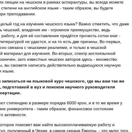
ти лекции на чешском в рамках аспирантуры, вы всегда можете
 степени на английском языке - таким образом, вы будете
 при преподавании.
 целый год на изучение чешского языка? Важно отметить, что даже
ь чешский, владение им - огромное преимущество, ведь
работу, и для её составления придётся прочесть сотни книг -
итературой не удастся, и на то есть две причины. Во-первых,
есно связана с чешскими реалиями, и только в чешской
й материал для изучения. Во-вторых, спектр англоязычной
раничен, зато известных чешских авторов здесь - множество.
ы, вы сможете написать действительно выдающуюся научную
 языке.
записаться на языковой курс чешского, где мы вам так же
 подготовкой в вуз и поиском научного руководителя
сертации.
ют стипендию в размере порядка 6000 крон, и в то же время у
вне университета - таким образом, финансовое состояние
о активности.
 которое поможет вам найти высокооплачиваемую работу и
л, полученный в Чехии, в самом сердце Европы, - это залог того,