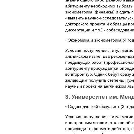
знание одного иностранного языка
абитуриенту необходимо выбрать 
эконометрика, финансы) и сдать п
- выявить научно-исследовательс
докторского проекта и образцы п
диссертации и т.п.) - собеседован
⁃ Экономика и эконометрика (4 го
Условия поступления: титул магис
английском языке, два рекоменда
предыдущих работ (профессиональн
абитуриенту присуждается определ
во второй тур. Одних берут сразу
желающим получить степень. Нужн
научный проект на английском язы
3. Университет им. Менд
⁃ Садоводческий факультет (3 год
Условия поступления: титул маги
иностранным языком, а также обяз
происходит в формате дебатов), 