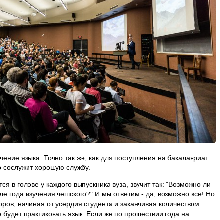
учение языка. Точно так же, как для поступления на бакалавриат
о сослужит хорошую службу.
я в голове у каждого выпускника вуза, звучит так: "Возможно ли
ле года изучения чешского?" И мы ответим - да, возможно всё! Но
торов, начиная от усердия студента и заканчивая количеством
 будет практиковать язык. Если же по прошествии года на