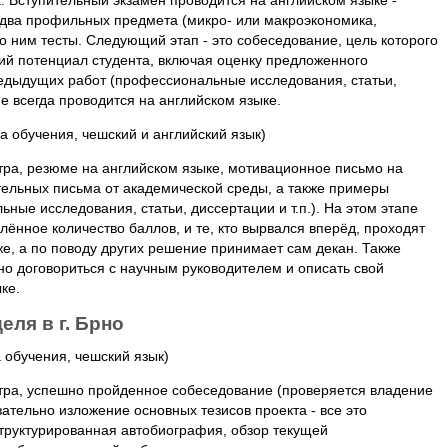
. Вступительный экзамен проводится на английском языке -
два профильных предмета (микро- или макроэкономика,
о ним тесты. Следующий этап - это собеседование, цель которого
кий потенциал студента, включая оценку предложенного
редыдущих работ (профессиональные исследования, статьи,
ие всегда проводится на английском языке.
да обучения, чешский и английский язык)
тра, резюме на английском языке, мотивационное письмо на
тельных письма от академической среды, а также примеры
ые исследования, статьи, диссертации и т.п.). На этом этапе
ённое количество баллов, и те, кто вырвался вперёд, проходят
 же, а по поводу других решение принимает сам декан. Также
о договориться с научным руководителем и описать свой
ке.
еля в г. Брно
а обучения, чешский язык)
стра, успешно пройденное собеседование (проверяется владение
ательно изложение основных тезисов проекта - все это
структурированная автобиография, обзор текущей