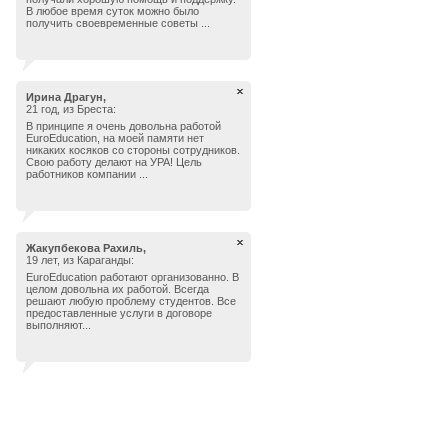
В любое время суток можно было
получить своевременные советы ...
Ирина Драгун,
21 год, из Бреста:
В принципе я очень довольна работой
EuroEducation, на моей памяти нет
никаких косяков со стороны сотрудников.
Свою работу делают на УРА! Цель
работников компании ...
Жакупбекова Рахиль,
19 лет, из Караганды:
EuroEducation работают организованно. В
целом довольна их работой. Всегда
решают любую проблему студентов. Все
предоставленные услуги в договоре
выполняют...