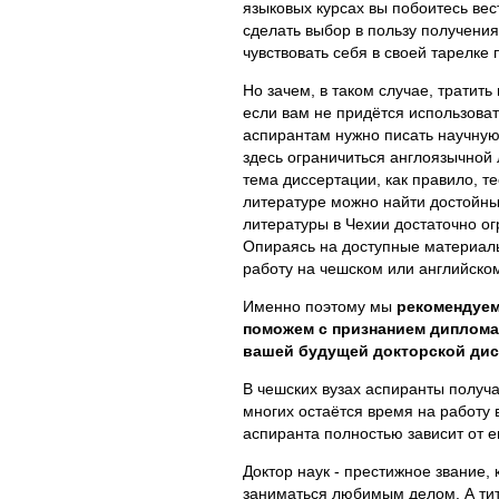
языковых курсах вы побоитесь вес
сделать выбор в пользу получения
чувствовать себя в своей тарелке
Но зачем, в таком случае, тратить
если вам не придётся использоват
аспирантам нужно писать научную 
здесь ограничиться англоязычной л
тема диссертации, как правило, т
литературе можно найти достойны
литературы в Чехии достаточно ог
Опираясь на доступные материал
работу на чешском или английском
Именно поэтому мы
рекомендуем 
поможем с признанием диплома,
вашей будущей докторской дис
В чешских вузах аспиранты получа
многих остаётся время на работу 
аспиранта полностью зависит от ег
Доктор наук - престижное звание,
заниматься любимым делом. А титу