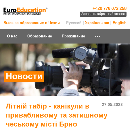
+420 776 072 258
Заказать обратный звонок
Высшее образование в Чехии
Русский |
Українською
|
English
...
О нас
Образование
Проживание
Новости
Літній табір - канікули в
27.05.2023
привабливому та затишному
чеському місті Брно