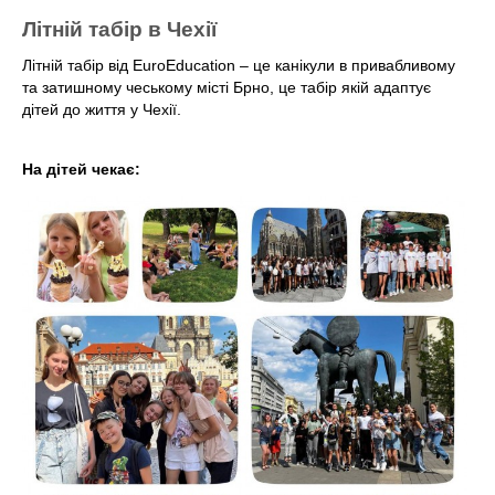
Літній табір в Чехії
Літній табір від EuroEducation – це канікули в привабливому
та затишному чеському місті Брно, це табір якій адаптує
дітей до життя у Чехії.
⠀
На дітей чекає: