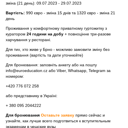
зміна (21 день): 09.07.2023 - 29.07.2023
Вартість:
990 євро - зміна 15 днів та 1320 євро - зміна 21
день
Проживання у комфортному приватному гуртожитку з
куратором
24 години на добу
+ повноцінне три-разове
харчування у ресторані.
Для тих, хто живе у Брно - можливо замовити зміну без
проживання (вартість та дати уточнюйте)
Для бронювання: заповніть анкету або на пошту
info@euroeducation.cz або Viber, Whatsapp, Telegram за
номером:
+420 776 072 258
або представнику в Україні:
+ 380 095 2044222
Для бронювання
Оставьте заявку
прямо сейчас и
узнайте, как лучше всего подготвиться к вступительным
экзаменам в чешские вузы