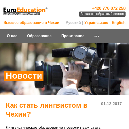
+420 776 072 258
Заказать обратный звонок
Высшее образование в Чехии
Русский |
Українською
|
English
...
О нас
Образование
Проживание
Новости
Как стать лингвистом в
01.12.2017
Чехии?
Лингвистическое образование позволит вам стать