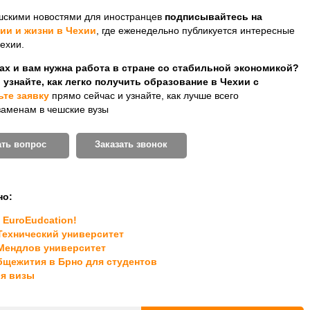
шскими новостями для иностранцев
подписывайтесь на
ии и жизни в Чехии
, где еженедельно публикуется интересные
ехии.
зах и вам нужна работа в стране со стабильной экономикой?
 узнайте, как легко получить образование в Чехии с
ьте заявку
прямо сейчас и узнайте, как лучше всего
заменам в чешские вузы
ать вопрос
Заказать звонок
но:
EuroEudcation!
Технический университет
Мендлов университет
бщежития в Брно для студентов
ия визы