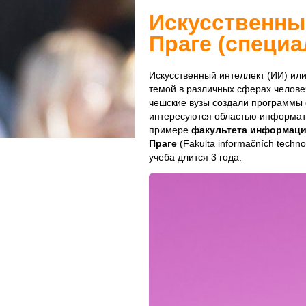
Искусственный
Праге (специа
Искусственный интеллект (ИИ) или
темой в различных сферах человеч
чешские вузы создали программы о
интересуются областью информат
примере
факультета информаци
Праге
(Fakulta informačních techn
учеба длится 3 года.