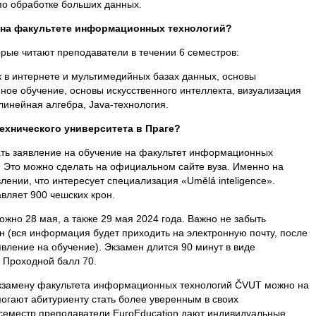
о обработке больших данных.
 на факультете информационных технологий?
рые читают преподаватели в течении 6 семестров:
к в интернете и мультимедийных базах данных, основы
ное обучение, основы искусственного интеллекта, визуализация
 линейная алгебра, Java-технология.
технического университета в Праге?
ать заявление на обучение на факультет информационных
. Это можно сделать на официальном сайте вуза. Именно на
лении, что интересует специализация «Umělá inteligence».
вляет 900 чешских крон.
ожно 28 мая, а также 29 мая 2024 года. Важно не забыть
н (вся информация будет приходить на электронную почту, после
явление на обучение). Экзамен длится 90 минут в виде
 Проходной балл 70.
экзамену факультета информационных технологий ČVUT можно на
могают абитуриенту стать более уверенным в своих
семестр преподаватели EuroEducation дают индивидуальные