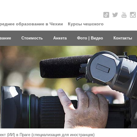
реднее образование в Чехии
Курсы чешского
вание
Стоимость
Анкета
Фото | Видео
Контакты
кт (ИИ) в Праге (специализация для иностранцев)