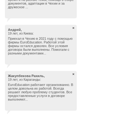
документов, адаптации в Чехии и за
дружеское ...
Андрей,
19 лет, из Киева:
Приехал в Чехию в 2021 году с помощью
фирмы EuroEducation. Работой этой
фирмы остался доволен. Все условия
договора были выполнены. Помогали с
разными документами...
Жакупбекова Рахиль,
19 лет, из Караганды:
EuroEducation работают организованно. В
целом довольна их работой. Всегда
решают любую проблему студентов. Все
предоставленные услуги в договоре
выполняют...