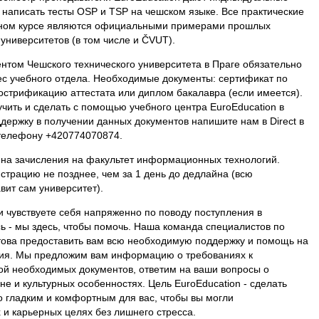
 написать тесты OSP и TSP на чешском языке. Все практические
льном курсе являются официальными примерами прошлых
университетов (в том числе и ČVUT).
нтом Чешского технического университета в Праге обязательно
ес учебного отдела. Необходимые документы: сертификат по
острификацию аттестата или диплом бакалавра (если имеется).
чить и сделать с помощью учебного центра EuroEducation в
оддержку в получении данных документов напишите нам в Direct в
 телефону +420774070874.
 на зачисления на факультет информационных технологий.
страцию не позднее, чем за 1 день до дедлайна (всю
ит сам университет).
и чувствуете себя напряженно по поводу поступления в
сь - мы здесь, чтобы помочь. Наша команда специалистов по
това предоставить вам всю необходимую поддержку и помощь на
ния. Мы предложим вам информацию о требованиях к
ой необходимых документов, ответим на ваши вопросы о
не и культурных особенностях. Цель EuroEducation - сделать
 гладким и комфортным для вас, чтобы вы могли
 и карьерных целях без лишнего стресса.