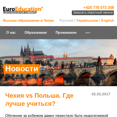
+420 776 072 258
Заказать обратный звонок
Высшее образование в Чехии
Русский |
Українською
|
English
...
О нас
Образование
Проживание
Новости
Чехия vs Польша. Где
02.02.2017
лучше учиться?
Обучение за рубежом давно перестало быть недосягаемой