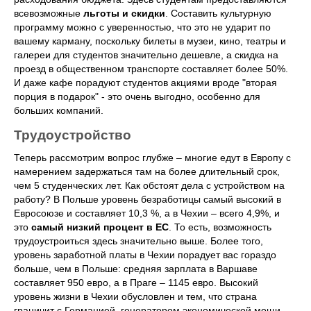
всевозможные
льготы и скидки
. Составить культурную
программу можно с уверенностью, что это не ударит по
вашему карману, поскольку билеты в музеи, кино, театры и
галереи для студентов значительно дешевле, а скидка на
проезд в общественном транспорте составляет более 50%.
И даже кафе порадуют студентов акциями вроде "вторая
порция в подарок" - это очень выгодно, особенно для
больших компаний.
Трудоустройство
Теперь рассмотрим вопрос глубже – многие едут в Европу с
намерением задержаться там на более длительный срок,
чем 5 студенческих лет. Как обстоят дела с устройством на
работу? В Польше уровень безработицы самый высокий в
Евросоюзе и составляет 10,3 %, а в Чехии – всего 4,9%, и
это
самый низкий процент в ЕС
. То есть, возможность
трудоустроиться здесь значительно выше. Более того,
уровень заработной платы в Чехии порадует вас гораздо
больше, чем в Польше: средняя зарплата в Варшаве
составляет 950 евро, а в Праге – 1145 евро. Высокий
уровень жизни в Чехии обусловлен и тем, что страна
граничит с Германией, генератором экономической мощи