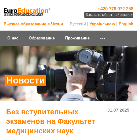
+420 776 072 258
Заказать обратный звонок
Высшее образование в Чехии
Русский |
Українською
|
English
...
О нас
Образование
Проживание
Новости
Без вступительных
31.07.2025
экзаменов на Факультет
медицинских наук