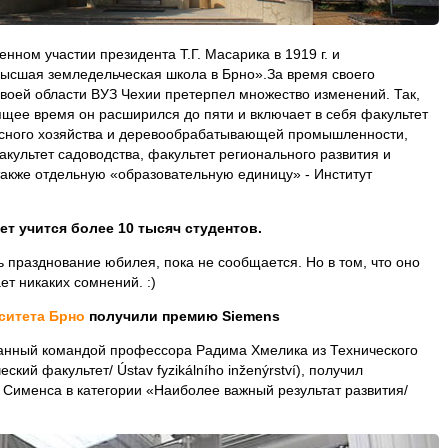
нном участии президента Т.Г. Масарика в 1919 г. и
ысшая земледельческая школа в Брно».За время своего
своей области ВУЗ Чехии претерпел множество изменений. Так,
оящее время он расширился до пяти и включает в себя факультет
лесного хозяйства и деревообрабатывающей промышленности,
акультет садоводства, факультет регионального развития и
акже отдельную «образовательную единицу» - Институт
ет учится более 10 тысяч студентов.
ь празднование юбилея, пока не сообщается. Но в том, что оно
ет никаких сомнений. :)
ситета Брно
получили премию Siemens
данный командой профессора Радима Хмелика из Технического
кий факультет/ Ústav fyzikálního inženýrství), получил
Сименса в категории «Наиболее важный результат развития/