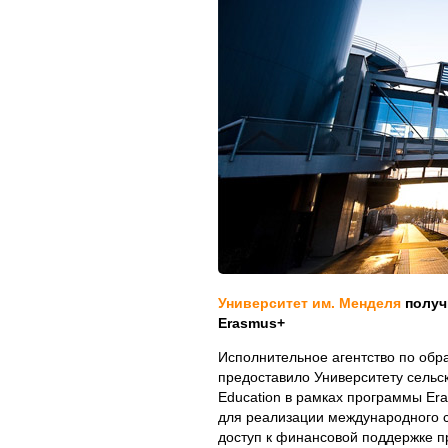
Университет им. Менделя
получи
Erasmus+
Исполнительное агентство по обр
предоставило Университету сельско
Education в рамках программы Er
для реализации международного с
доступ к финансовой поддержке п