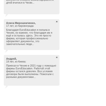
дітей вчитися в Чехію...
Алиса Мирошниченко,
17 лет, из Кировограда:
Благодаря EuroEducation я попала в
Чехию, но важнее, что благодаря им я
ещё и осталась здесь. Это не просто
фирма, которая профессионально
оформляет документы, это
замечательные люди...
Андрей,
19 лет, из Киева:
Приехал в Чехию в 2021 году с помощью
фирмы EuroEducation. Работой этой
фирмы остался доволен. Все условия
договора были выполнены. Помогали с
разными документами...