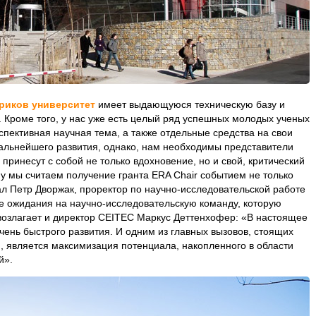
риков университет
имеет выдающуюся техническую базу и
 Кроме того, у нас уже есть целый ряд успешных молодых ученых
спективная научная тема, а также отдельные средства на свои
альнейшего развития, однако, нам необходимы представители
принесут с собой не только вдохновение, но и свой, критический
у мы считаем получение гранта ERA Chair событием не только
ал Петр Дворжак, проректор по научно-исследовательской работе
 ожидания на научно-исследовательскую команду, которую
возлагает и директор CEITEC Маркус Деттенхофер: «В настоящее
ень быстрого развития. И одним из главных вызовов, стоящих
, является максимизация потенциала, накопленного в области
й».