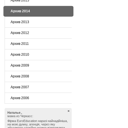
Архив 2015
Архив 2014
Архив 2013
Архив 2012
Архив 2011
Архив 2010
Архив 2009
Архив 2008
Архив 2007
Архив 2006
Наталья ,
мама из Черкасс:
Фірма EuroEducation наразі найнадійніша,
на мою думку, агенція, через яку
абсолютно спокійно можна відправляти