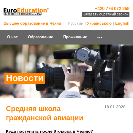
+420 776 072 258
Заказать обратный звонок
Высшее образование в Чехии
Русский |
Українською
|
English
...
О нас
Образование
Проживание
Новости
Средняя школа
18.01.2026
гражданской авиации
Куда поступить после 9 класса в Чехию?