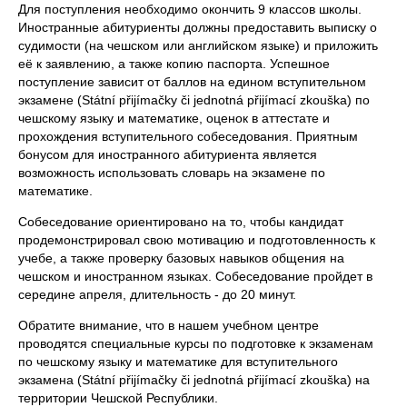
Для поступления необходимо окончить 9 классов школы.
Иностранные абитуриенты должны предоставить выписку о
судимости (на чешском или английском языке) и приложить
её к заявлению, а также копию паспорта. Успешное
поступление зависит от баллов на едином вступительном
экзамене (Státní přijímačky či jednotná přijímací zkouška) по
чешскому языку и математике, оценок в аттестате и
прохождения вступительного собеседования. Приятным
бонусом для иностранного абитуриента является
возможность использовать словарь на экзамене по
математике.
Собеседование ориентировано на то, чтобы кандидат
продемонстрировал свою мотивацию и подготовленность к
учебе, а также проверку базовых навыков общения на
чешском и иностранном языках. Собеседование пройдет в
середине апреля, длительность - до 20 минут.
Обратите внимание, что в нашем учебном центре
проводятся специальные курсы по подготовке к экзаменам
по чешскому языку и математике для вступительного
экзамена (Státní přijímačky či jednotná přijímací zkouška) на
территории Чешской Республики.