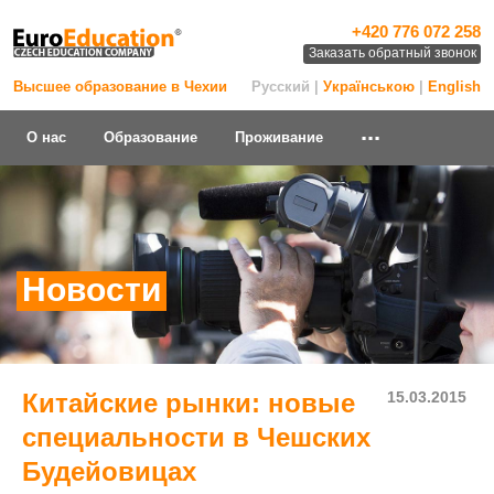
+420 776 072 258
Заказать обратный звонок
Высшее образование в Чехии
Русский |
Українською
|
English
...
О нас
Образование
Проживание
Новости
Китайские рынки: новые
15.03.2015
специальности в Чешских
Будейовицах