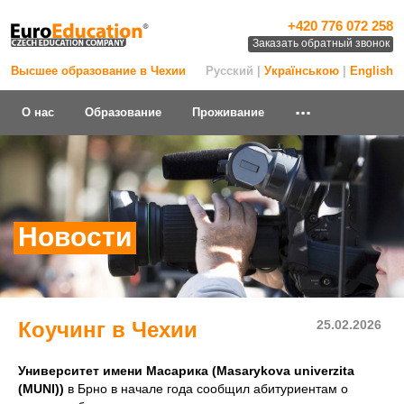
+420 776 072 258
Заказать обратный звонок
Высшее образование в Чехии
Русский |
Українською
|
English
...
О нас
Образование
Проживание
Новости
Коучинг в Чехии
25.02.2026
Университет имени Масарика (Masarykova univerzita
(MUNI))
в Брно в начале года сообщил абитуриентам о