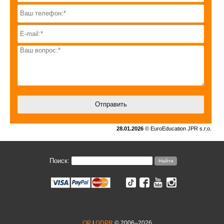
28.01.2026
© EuroEducation JPR s.r.o.
Поиск:
OP
|
GDPR
© 2006–2026