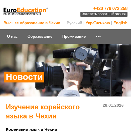
+420 776 072 258
Заказать обратный звонок
Высшее образование в Чехии
Русский |
Українською
|
English
...
О нас
Образование
Проживание
Новости
Изучение корейского
28.01.2026
языка в Чехии
Корейский язык в Чехии