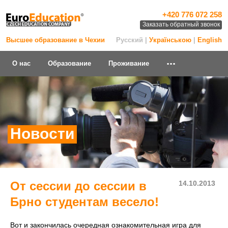
+420 776 072 258
Заказать обратный звонок
Высшее образование в Чехии
Русский |
Українською
|
English
...
О нас
Образование
Проживание
Новости
От сессии до сессии в
14.10.2013
Брно студентам весело!
Вот и закончилась очередная ознакомительная игра для