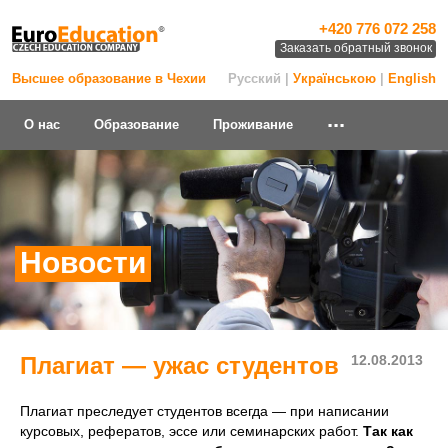
+420 776 072 258
Заказать обратный звонок
Высшее образование в Чехии
Русский |
Українською
|
English
...
О нас
Образование
Проживание
Новости
Плагиат — ужас студентов
12.08.2013
Плагиат преследует студентов всегда — при написании
курсовых, рефератов, эссе или семинарских работ.
Так как