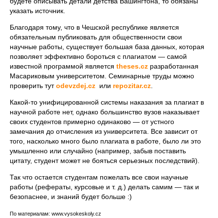
будете описывать детали детства Вашингтона, то обязаны
указать источник.
Благодаря тому, что в Чешской республике является
обязательным публиковать для общественности свои
научные работы, существует большая база данных, которая
позволяет эффективно бороться с плагиатом — самой
известной программой является
theses.cz
разработанная
Масариковым университетом. Семинарные труды можно
проверить тут
odevzdej.cz
или
repozitar.cz
.
Какой-то унифицированной системы наказания за плагиат в
научной работе нет, однако большинство вузов наказывает
своих студентов примерно одинаково — от устного
замечания до отчисления из университета. Все зависит от
того, насколько много было плагиата в работе, было ли это
умышленно или случайно (например, забыв поставить
цитату, студент может не бояться серьезных последствий).
Так что остается студентам пожелать все свои научные
работы (рефераты, курсовые и т. д.) делать самим — так и
безопаснее, и знаний будет больше :)
По материалам: www.vysokeskoly.cz