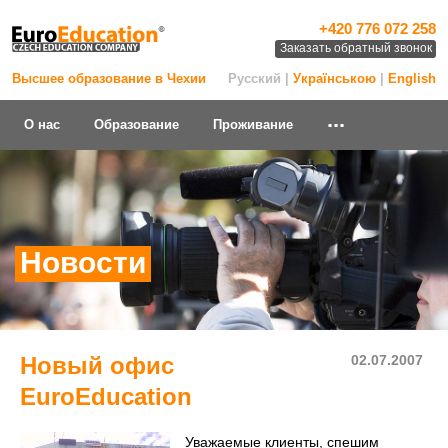
+420 776 072 258
Заказать обратный звонок
Высшее образование в Чехии
Русский |
Українською
|
English
...
О нас
Образование
Проживание
Новости
Новый офис
02.07.2007
EuroEducation
Уважаемые клиенты, спешим