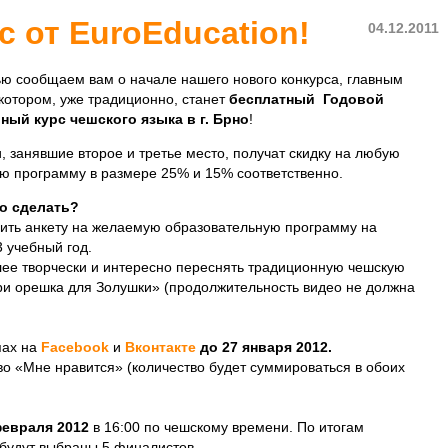
 от EuroEducation!
04.12.2011
ью сообщаем вам о начале нашего нового конкурса, главным
котором, уже традиционно, станет
бесплатный Годовой
ный курс чешского языка в г. Брно
!
, занявшие второе и третье место, получат скидку на любую
ю программу в размере 25% и 15% соответственно.
о сделать?
нить анкету на желаемую образовательную программу на
 учебный год.
лее творчески и интересно переснять традиционную чешскую
ри орешка для Золушки» (продолжительность видео не должна
пах на
Facebook
и
Вконтакте
до 27 января 2012.
во «Мне нравится» (количество будет суммироваться в обоих
февраля 2012
в 16:00 по чешскому времени. По итогам
 будут выбраны 5 финалистов,