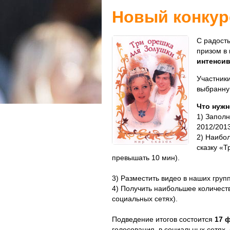
Новый конкурс
С радост
призом в 
интенсив
Участники
выбранну
Что нужн
1) Запол
2012/2013
2) Наибо
сказку «Т
превышать 10 мин).
3) Разместить видео в наших груп
4) Получить наибольшее количест
социальных сетях).
Подведение итогов состоится
17 
голосования, в социальных сетях,