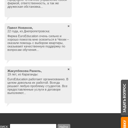
фирмой, ответственность, а так же
дружеская обстановка...
Павел Новиков,
22 года, из Днепропетровска:
Фирма EuroEducation очень сильно и
хорошо помогла мне освоиться в Чехии –
оказали помощь с выбором квартиры,
оказывают качественную поддержку по
вопросам обучения...
Жакупбекова Рахиль,
19 лет, из Караганды:
EuroEducation работают организованно. В
целом довольна их работой. Всегда
решают любую проблему студентов. Все
предоставленные услуги в договоре
выполняют...
оиск: