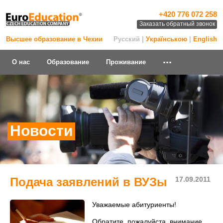
+420 776 072 258
Заказать обратный звонок
Высшее образование в Чехии
Русский |
Українською
|
English
...
О нас
Образование
Проживание
Новости
Подача заявлений в ВУЗы
17.09.2011
Уважаемые абитуриенты!
Обратите, пожалуйста, внимание