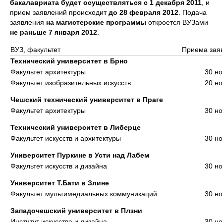
бакалавриата будет осуществляться с 1 декабря 2011
, и
прием заявлений происходит
до 28 февраля 2012
. Подача
заявления
на магистерские программы
откроется ВУЗами
не раньше 7 января 2012
.
ВУЗ, факультет
Приема зая
Технический университет в Брно
Факультет архитектуры
30 н
Факультет изобразительных искусств
20 н
Чешский технический университет в Праге
Факультет архитектуры
30 н
Технический университет в Либерце
Факультет искусств и архитектуры
30 н
Университет Пуркине в Усти над Лабем
Факультет искусств и дизайна
30 н
Университет Т.Бати в Злине
Факультет мультимедиальных коммуникаций
30 н
Западочешский университет в Плзни
Институт искусства и дизайна
30 н