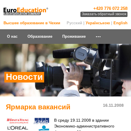
+420 776 072 258
Заказать обратный звонок
Высшее образование в Чехии
Русский |
Українською
|
English
...
О нас
Образование
Проживание
Новости
Ярмарка вакансий
16.11.2008
В среду 19.11.2008 в здании
Экономико-административного