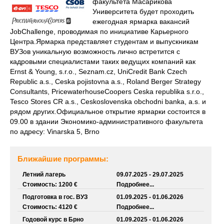
факультета Масарикова
Университета будет проходить
ежегодная ярмарка вакансий
JobChallenge, проводимая по инициативе Карьерного
Центра.Ярмарка представляет студентам и выпускникам
ВУЗов уникальную возможность лично встретится с
кадровыми специалистами таких ведущих компаний как
Ernst & Young, s.r.o., Seznam.cz, UniCredit Bank Czech
Republic a.s., Ceska pojistovna a.s., Roland Berger Strategy
Consultants, PricewaterhouseCoopers Ceska republika s.r.o.,
Tesco Stores CR a.s., Ceskoslovenska obchodni banka, a.s. и
рядом других.Официальное открытие ярмарки состоится в
09.00 в здании Экономико-административного факультета
по адресу: Vinarska 5, Brno
Ближайшие программы:
Летний лагерь
09.07.2025 - 29.07.2025
Стоимость: 1200 €
Подробнее...
Подготовка в гос. ВУЗ
01.09.2025 - 01.06.2026
Стоимость: 4120 €
Подробнее...
Годовой курс в Брно
01.09.2025 - 01.06.2026