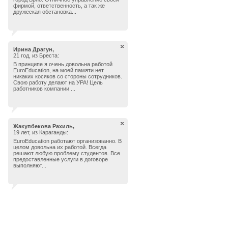
фирмой, ответственность, а так же
дружеская обстановка...
Ирина Драгун,
21 год, из Бреста:
В принципе я очень довольна работой
EuroEducation, на моей памяти нет
никаких косяков со стороны сотрудников.
Свою работу делают на УРА! Цель
работников компании ...
Жакупбекова Рахиль,
19 лет, из Караганды:
EuroEducation работают организованно. В
целом довольна их работой. Всегда
решают любую проблему студентов. Все
предоставленные услуги в договоре
выполняют...