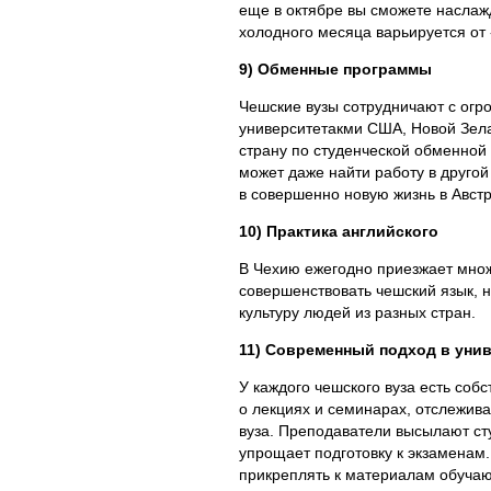
еще в октябре вы сможете наслажд
холодного месяца варьируется от -
9) Обменные программы
Чешские вузы сотрудничают с огр
университетакми США, Новой Зела
страну по студенческой обменной
может даже найти работу в другой
в совершенно новую жизнь в Авст
10) Практика английского
В Чехию ежегодно приезжает множ
совершенствовать чешский язык, н
культуру людей из разных стран.
11) Современный подход в уни
У каждого чешского вуза есть соб
о лекциях и семинарах, отслежива
вуза. Преподаватели высылают ст
упрощает подготовку к экзаменам
прикреплять к материалам обуча