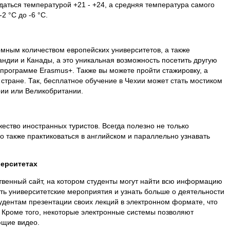
аться температурой +21 - +24, а средняя температура самого
2 °C до -6 °C.
омным количеством европейских университетов, а также
ндии и Канады, а это уникальная возможность посетить другую
 программе Erasmus+. Также вы можете пройти стажировку, а
 стране. Так, бесплатное обучение в Чехии может стать мостиком
рии или Великобритании.
ество иностранных туристов. Всегда полезно не только
о также практиковаться в английском и параллельно узнавать
верситетах
ственный сайт, на котором студенты могут найти всю информацию
ть университетские мероприятия и узнать больше о деятельности
удентам презентации своих лекций в электронном формате, что
. Кроме того, некоторые электронные системы позволяют
ющие видео.