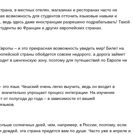
страна, в местных отелях, магазинах и ресторанах часто не
ная возможность для студентов отточить языковые навыки и
, ведь здесь даже иностранцам разрешено подрабатывать! Такой
туденты во Франции и других европейских странах.
вропы – и это прекрасная возможность увидеть мир! Билет на
опейской страны обойдется совсем недорого, а дорога займет
одит в шенгенскую зону, поэтому для путешествий по Европе не
это язык. Чешский очень легко выучить, ведь он входит в
о значительно упрощает процесс интеграции. На изучение
т от полугода до года – в зависимости от вашей
языков.
ольше солнечных дней, чем, например, в России, поэтому, если
и дождей, эта страна придется вам по душе. Часто уже в апреле и