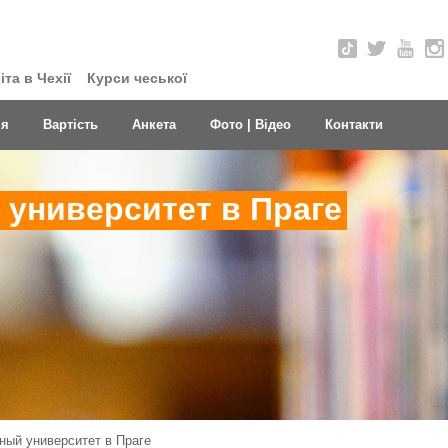
та в Чехії
Курси чеської
ня
Вартість
Анкета
Фото | Відео
Контакти
университет в Праге
ый университет в Праге