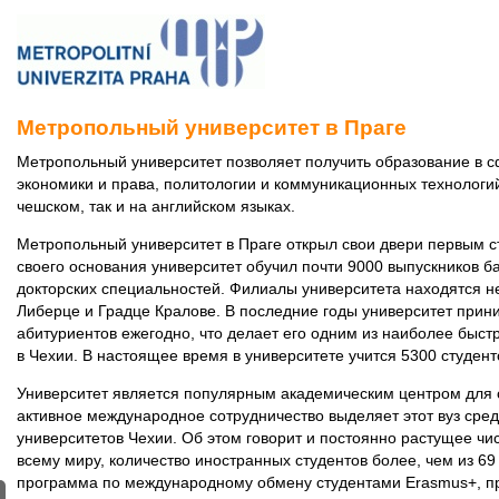
Метропольный университет в Праге
Метропольный университет позволяет получить образование в 
экономики и права, политологии и коммуникационных технологий
чешском, так и на английском языках.
Метропольный университет в Праге открыл свои двери первым ст
своего основания университет обучил почти 9000 выпускников ба
докторских специальностей. Филиалы университета находятся не 
Либерце и Градце Кралове. В последние годы университет прин
абитуриентов ежегодно, что делает его одним из наиболее быст
в Чехии. В настоящее время в университете учится 5300 студент
Университет является популярным академическим центром для с
активное международное сотрудничество выделяет этот вуз сре
университетов Чехии. Об этом говорит и постоянно растущее чи
всему миру, количество иностранных студентов более, чем из 6
программа по международному обмену студентами Erasmus+, п