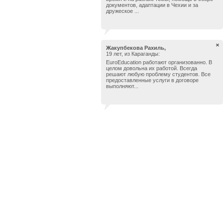
документов, адаптации в Чехии и за
дружеское ...
Жакупбекова Рахиль,
19 лет, из Караганды:
EuroEducation работают организованно. В
целом довольна их работой. Всегда
решают любую проблему студентов. Все
предоставленные услуги в договоре
выполняют...