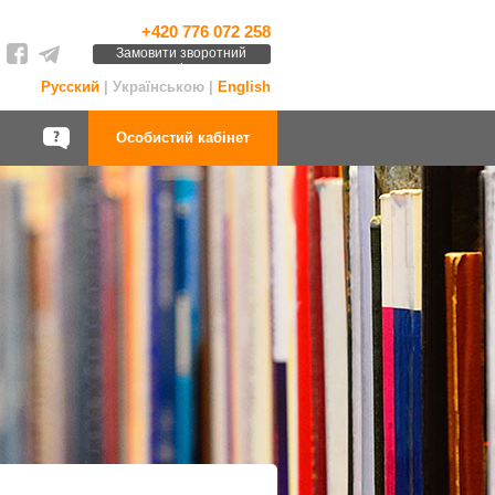
+420 776 072 258
Замовити зворотний
дзвінок
Русский
| Українською |
English
Особистий кабінет