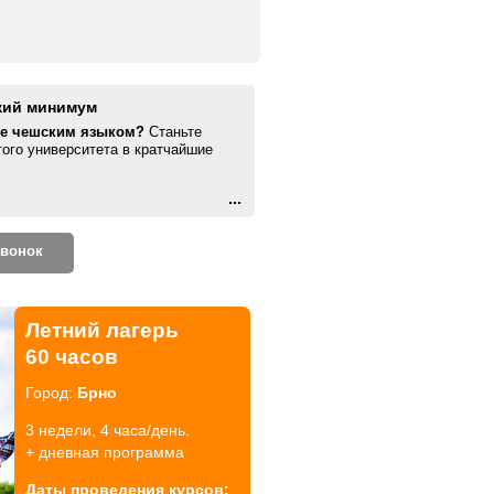
кий минимум
те чешским языком?
Станьте
того университета в кратчайшие
...
звонок
Летний лагерь
60 часов
Город:
Брно
3 недели, 4 часа/день.
+ дневная программа
Даты проведения курсов: