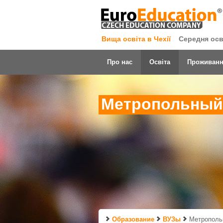
Вища освіта в Чехії
Середня осві
Про нас
Освіта
Проживан
Метропольный 
Образование
ВУЗы
Метропольн