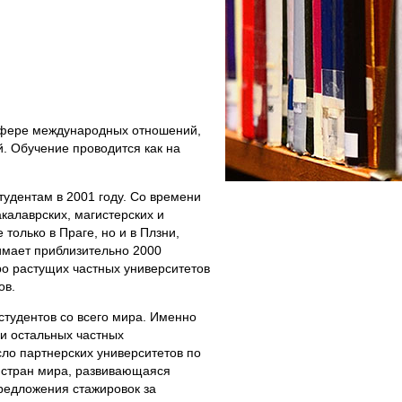
сфере международных отношений,
. Обучение проводится как на
удентам в 2001 году. Со времени
калаврских, магистерских и
только в Праге, но и в Плзни,
имает приблизительно 2000
ро растущих частных университетов
ов.
тудентов со всего мира. Именно
ди остальных частных
сло партнерских университетов по
9 стран мира, развивающаяся
редложения стажировок за