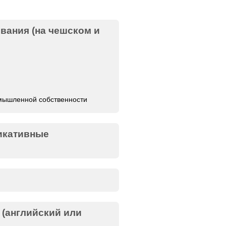
ания (на чешском и
мышленной собственности
икативные
(английский или