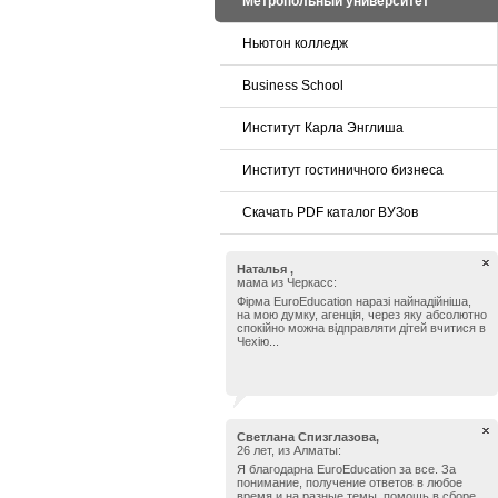
Метропольный университет
Ньютон колледж
Business School
Институт Карла Энглиша
Институт гостиничного бизнеса
Скачать PDF каталог ВУЗов
Наталья ,
мама из Черкасс:
Фірма EuroEducation наразі найнадійніша,
на мою думку, агенція, через яку абсолютно
спокійно можна відправляти дітей вчитися в
Чехію...
Светлана Спизглазова,
26 лет, из Алматы:
Я благодарна EuroEducation за все. За
понимание, получение ответов в любое
время и на разные темы, помощь в сборе