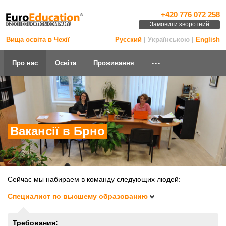
+420 776 072 258
Замовити зворотний
дзвінок
Вища освіта в Чехії
Русский
| Українською |
English
...
Про нас
Освіта
Проживання
Вакансії в Брно
Сейчас мы набираем в команду следующих людей:
Специалист по высшему образованию
Требования: