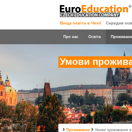
Вища освіта в Чехії
Середня осві
Про нас
Освіта
Проживан
Умови прожива
Проживание
Умови проживання в