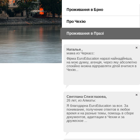
Проживання в Брно
Про Чехію
Проживання в Празі
Наталья ,
мама из Черкасс:
Фірма EuroEducation наразі найнадійніша,
на мою думку, агенція, через яку абсолютно
спокійно можна відправляти дітей вчитися в
Чехію...
Светлана Спизглазова,
26 лет, из Алматы:
Я благодарна EuroEducation за все. За
понимание, получение ответов в любое
время и на разные темы, помощь в сборе
документов, адаптации в Чехии и за
дружеское ...