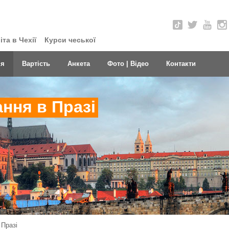
та в Чехії
Курси чеської
ня
Вартість
Анкета
Фото | Відео
Контакти
ння в Празі
 Празі