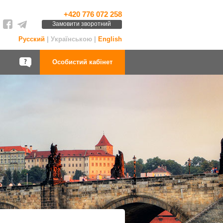
+420 776 072 258
Замовити зворотний
дзвінок
Русский
| Українською |
English
Особистий кабінет