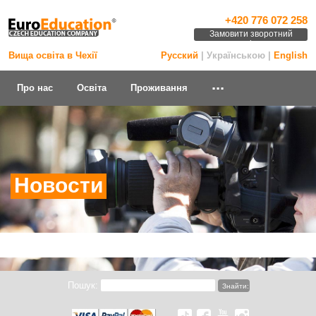
+420 776 072 258
Замовити зворотний
дзвінок
Вища освіта в Чехії
Русский
| Українською |
English
...
Про нас
Освіта
Проживання
Новости
Пошук: