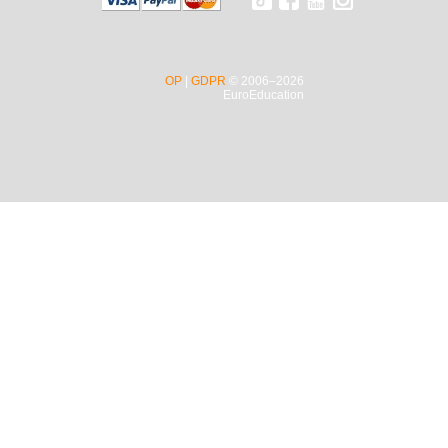
OP
|
GDPR
© 2006–2026
EuroEducation