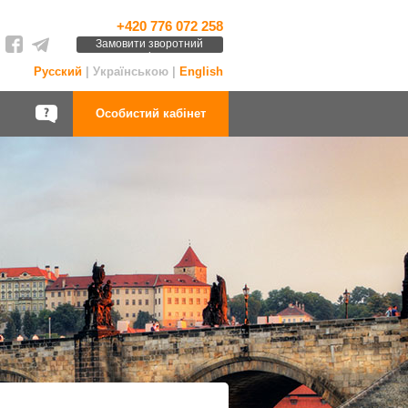
+420 776 072 258
Замовити зворотний
дзвінок
Русский
| Українською |
English
Особистий кабінет