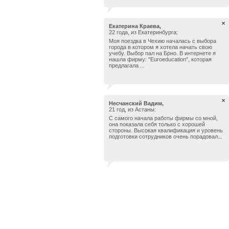
Екатерина Краева,
22 года, из Екатеринбурга:
Моя поездка в Чехию началась с выбора
города в котором я хотела начать свою
учебу. Выбор пал на Брно. В интернете я
нашла фирму: "Euroeducation", которая
предлагала ...
Несчанский Вадим,
21 год, из Астаны:
С самого начала работы фирмы со мной,
она показала себя только с хорошей
стороны. Высокая квалификация и уровень
подготовки сотрудников очень порадовал...