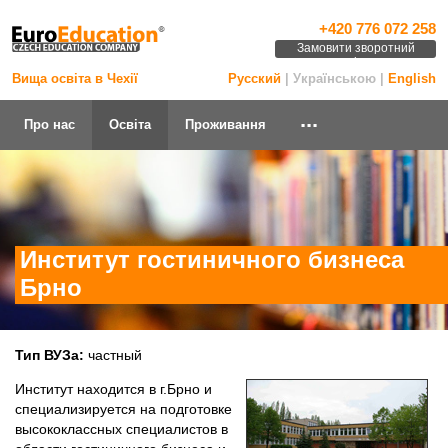
+420 776 072 258
Замовити зворотний
дзвінок
Вища освіта в Чехії
Русский
| Українською |
English
...
Про нас
Освіта
Проживання
Институт гостиничного бизнеса
Брно
Тип ВУЗа:
частный
Институт находится в г.Брно и
специализируется на подготовке
высококлассных специалистов в