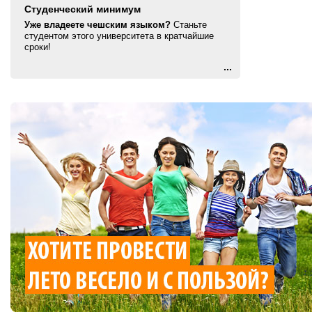
Студенческий минимум
Уже владеете чешским языком?
Станьте
студентом этого университета в кратчайшие
сроки!
...
Оставить заявку
Заказать звонок
Задать вопрос