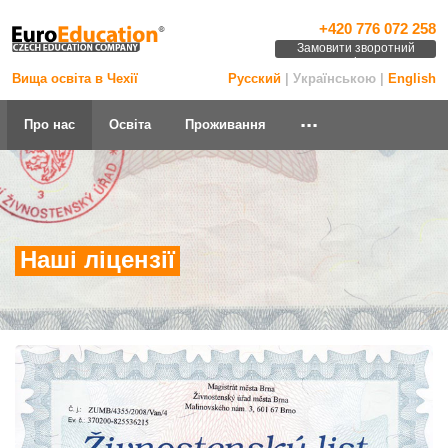
+420 776 072 258
Замовити зворотний
дзвінок
Вища освіта в Чехії
Русский
| Українською |
English
...
Про нас
Освіта
Проживання
Наші ліцензії