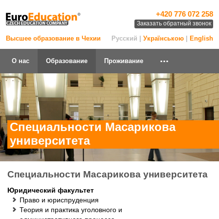
+420 776 072 258
Заказать обратный звонок
Высшее образование в Чехии
Русский |
Українською
|
English
...
О нас
Образование
Проживание
Специальности Масарикова
университета
Специальности Масарикова университета
Юридический факультет
Право и юриспруденция
Теория и практика уголовного и