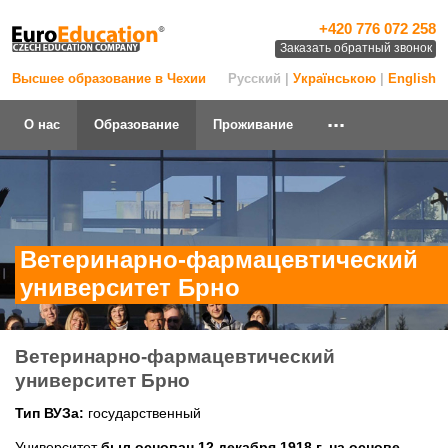
+420 776 072 258
Заказать обратный звонок
Высшее образование в Чехии
Русский |
Українською
|
English
...
О нас
Образование
Проживание
Ветеринарно-фармацевтический
университет Брно
Ветеринарно-фармацевтический
университет Брно
Тип ВУЗа:
государственный
Университет
был основан 12 декабря 1918 г. на основе