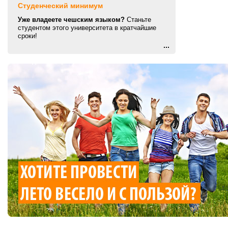
Студенческий минимум
Уже владеете чешским языком?
Станьте
студентом этого университета в кратчайшие
сроки!
...
Оставить заявку
Заказать звонок
Задать вопрос