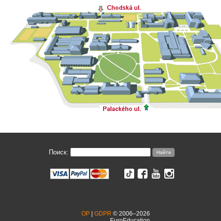
Поиск:
OP
|
GDPR
© 2006–2026
EuroEducation