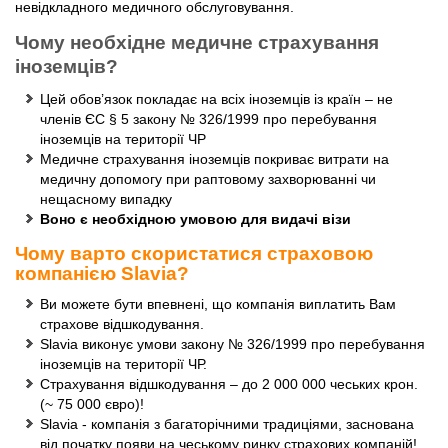
невідкладного медичного обслуговування.
Чому необхідне медичне страхування
іноземців?
Цей обов’язок покладає на всіх іноземців із країн – не
членів ЄС § 5 закону № 326/1999 про перебування
іноземців на території ЧР
Медичне страхування іноземців покриває витрати на
медичну допомогу при раптовому захворюванні чи
нещасному випадку
Воно є необхідною умовою для видачі візи
Чому варто скористатися страховою
компанією Slavia?
Ви можете бути впевнені, що компанія виплатить Вам
страхове відшкодування.
Slavia виконує умови закону № 326/1999 про перебування
іноземців на території ЧР.
Страхування відшкодування – до 2 000 000 чеських крон.
(~ 75 000 євро)!
Slavia - компанія з багаторічними традиціями, заснована
від початку появи на чеському ринку страхових компаній!